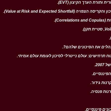
.
.
.
.
.
.
.
.
.
.