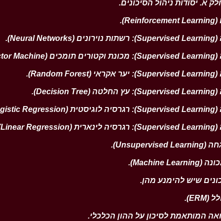
.
.
.
.
.
.
.
.
.