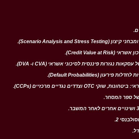
.
.
.
.
.
.
.
.