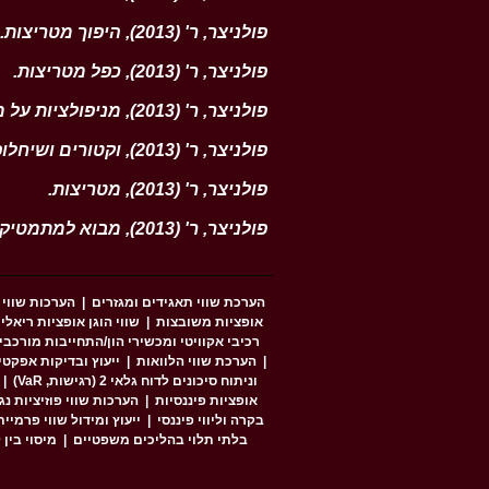
פולניצר, ר' (2013), היפוך מטריצות
.
פולניצר, ר' (2013), כפל מטריצות
.
פולניצר, ר' (2013), מניפולציות על מטריצות
פולניצר, ר' (2013), וקטורים ושיחלופים (Transposes)
פולניצר, ר' (2013), מטריצות
.
פולניצר, ר' (2013), מבוא למתמטיקה לינארית ואלגברה של מטריצות
הערכת שווי תאגידים ומגזרים
|
הערכות שווי 
אופציות משובצות
|
שווי הוגן אופציות ריאלי
רכיבי אקוויטי ומכשירי הון/התחייבות מורכבים (RM / CCM / OPM
|
הערכת שווי הלוואות
|
ייעוץ ובדיקות אפקטיביות הגנה ל
וניתוח סיכונים לדוח גלאי 2 (רגישות, VaR)
|
אופציות פיננסיות
|
הערכות שווי פוזיציות נ
בקרה וליווי פיננסי
|
ייעוץ ומידול שווי פרמיי
בלתי תלוי בהליכים משפטיים
|
מיסוי בין לאו