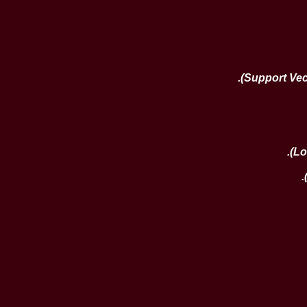
.
.
.