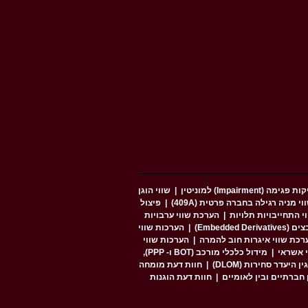
פגימה (Impairment) למוניטין
|
שווי הוגן
 מניה רגילה בחברה פרטית (409A)
|
פיצול
י התחייבויות תלויות
|
הערכת שווי ערבויות
Embedded )
|
הערכות שווי
רכת שווי איגרות חוב להמרה
|
הערכות שווי
י אשראי
|
מידול כלכלי מורכב (BOT ו- PPP),
 היעדר סחירות (DLOM)
|
חוות דעת מומחה
 חברתיים ובין לאומיים
|
חוות דעת הוגנות