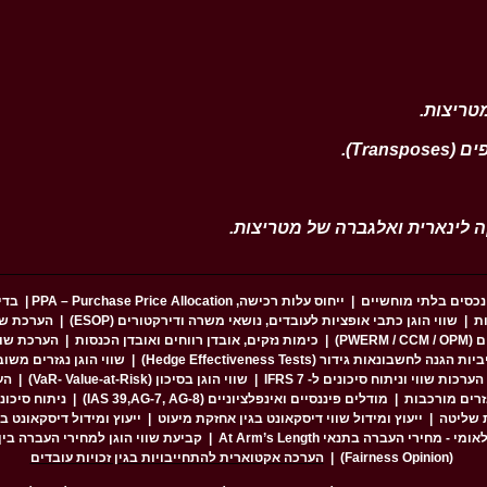
.
.
.
נכסים בלתי מוחשיים
|
ייחוס עלות רכישה, PPA – Purchase Price Allocation
|
בדיקות 
ות
|
שווי הוגן כתבי אופציות לעובדים, נושאי משרה ודירקטורים (ESOP)
|
הערכת שווי
PWE)
|
כימות נזקים, אובדן רווחים ואובדן הכנסות
|
הערכת שוו
חשבונאות גידור (Hedge Effectiveness Tests)
|
שווי הוגן נגזרים משובצים (Derivatives
הערכות שווי וניתוח סיכונים ל- IFRS 7
|
שווי הוגן בסיכון (VaR- Value-at-Risk)
|
הע
גזרים מורכבות
|
מודלים פיננסיים ואינפלציוניים (IAS 39,AG-7, AG-8)
|
ניתוח סיכונ
ת שליטה
|
ייעוץ ומידול שווי דיסקאונט בגין אחזקת מיעוט
|
ייעוץ ומידול דיסקאונט בגין
מי - מחירי העברה בתנאי At Arm’s Length
|
קביעת שווי הוגן למחירי העברה בין
(Fairness Opinion)
|
הערכה אקטוארית להתחייבויות בגין זכויות עובדים