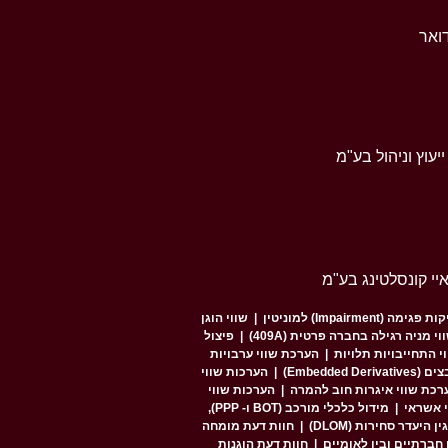
ואר
יעוץ וניהול בע"מ
איי קונסלטינג בע"מ
פגימה (Impairment) למוניטין
|
שווי הוגן
 מניה רגילה בחברה פרטית (409A)
|
פיצול
י התחייבויות תלויות
|
הערכת שווי ערבויות
Embedded )
|
הערכות שווי
רכת שווי איגרות חוב להמרה
|
הערכות שווי
י אשראי
|
מידול כלכלי מורכב (BOT ו- PPP),
 היעדר סחירות (DLOM)
|
חוות דעת מומחה
 חברתיים ובין לאומיים
|
חוות דעת הוגנות