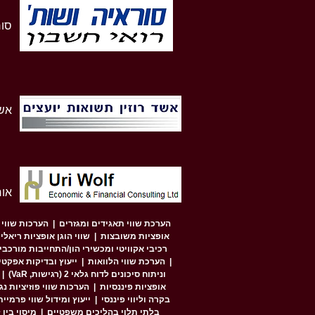
סור
אשד
אור
הערכת שווי תאגידים ומגזרים
|
הערכות שווי 
אופציות משובצות
|
שווי הוגן אופציות ריאלי
רכיבי אקוויטי ומכשירי הון/התחייבות מורכבים (RM / CCM / OPM
|
הערכת שווי הלוואות
|
ייעוץ ובדיקות אפקטיביות הגנה ל
וניתוח סיכונים לדוח גלאי 2 (רגישות, VaR)
|
אופציות פיננסיות
|
הערכות שווי פוזיציות נ
בקרה וליווי פיננסי
|
ייעוץ ומידול שווי פרמיי
בלתי תלוי בהליכים משפטיים
|
מיסוי בין לאו