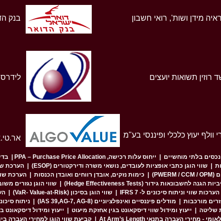
איה מידן ושות', רואי חשבון
בנק הד
 רוזין תשואות יועצים
לידרס י
י וולף יעוץ כלכלי ופיננסי בע"מ
אר.טי.
נכסים בלתי מוחשיים
|
ייחוס עלות רכישה, PPA – Purchase Price Allocation
|
בדיקות 
ות
|
שווי הוגן כתבי אופציות לעובדים, נושאי משרה ודירקטורים (ESOP)
|
הערכת שווי
PWE)
|
כימות נזקים, אובדן רווחים ואובדן הכנסות
|
הערכת שוו
חשבונאות גידור (Hedge Effectiveness Tests)
|
שווי הוגן נגזרים משובצים (Derivatives
הערכות שווי וניתוח סיכונים ל- IFRS 7
|
שווי הוגן בסיכון (VaR- Value-at-Risk)
|
הע
גזרים מורכבות
|
מודלים פיננסיים ואינפלציוניים (IAS 39,AG-7, AG-8)
|
ניתוח סיכונ
ת שליטה
|
ייעוץ ומידול שווי דיסקאונט בגין אחזקת מיעוט
|
ייעוץ ומידול דיסקאונט בגין
מי - מחירי העברה בתנאי At Arm’s Length
|
קביעת שווי הוגן למחירי העברה בין