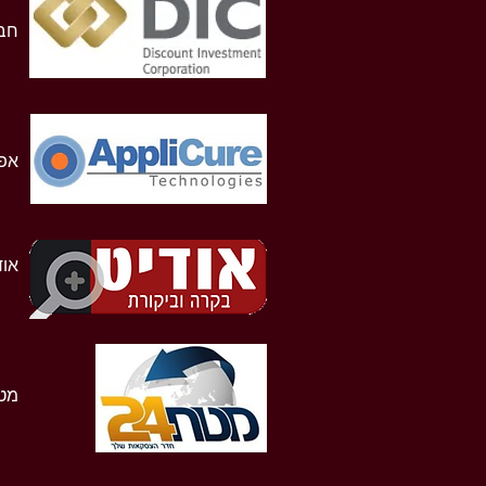
חבר
אפל
אוד
מט"ח 